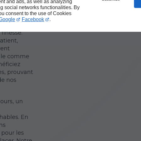
nt and ads, as well as analyzing
ng social networks functionalities. By
 doit être
you consent to the use of Cookies
 semelles
Google
Facebook
.
 utilise
finesse.
atient,
rent
ille comme
néficiez
es, prouvant
de nos
jours, un
hables. En
ns
 pour les
lacer. Notre