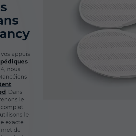
es
ans
Nancy
r vos appuis
opédiques
84, nous
 Nancéiens
tent
ed
. Dans
renons le
e complet
utilisons le
ie exacte
ermet de