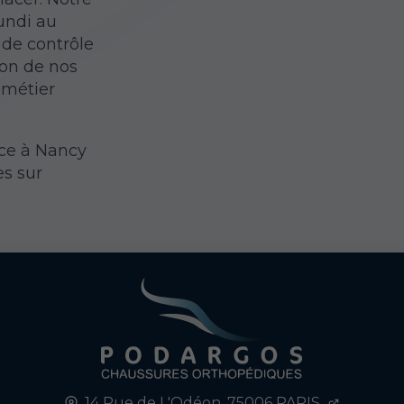
lundi au
 de contrôle
ion de nos
 métier
ce à Nancy
s sur
14 Rue de L'Odéon,
75006
PARIS