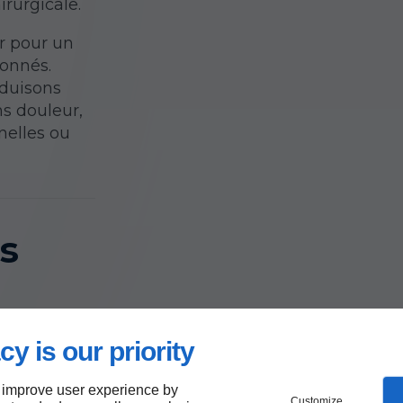
irurgicale.
er pour un
ionnés.
oduisons
ns douleur,
nelles ou
s
cy is our priority
 improve user experience by
Customize