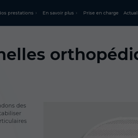
os prestations
En savoir plus
Prise en charge
Actual
melles orthopédi
endons des
abiliser
ticulaires