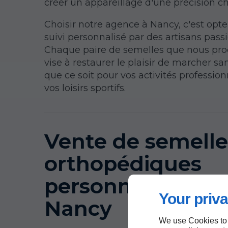
créer un appareillage d'une précision ch
Choisir notre agence à Nancy, c'est opt
suivi personnalisé par des artisans pass
Chaque paire de semelles que nous pr
vise à restaurer le plaisir de marcher sa
que ce soit pour vos activités profession
vos loisirs sportifs.
Vente de semelle
orthopédiques
personnalisées à
Your priva
Nancy
We use Cookies to