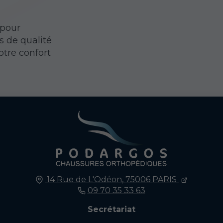
pour
 de qualité
otre confort
14 Rue de L'Odéon,
75006
PARIS
09 70 35 33 63
Secrétariat