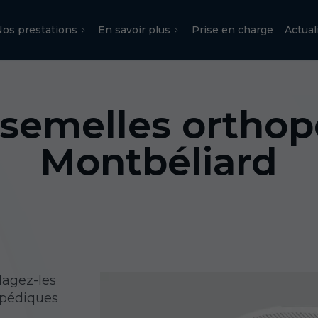
os prestations
En savoir plus
Prise en charge
Actual
 semelles orthop
Montbéliard
lagez-les
opédiques