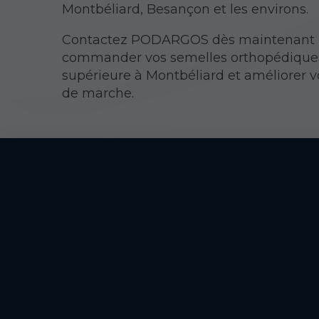
Montbéliard, Besançon et les environs.
Contactez PODARGOS dès maintenant 
commander vos semelles orthopédiques
supérieure à Montbéliard et améliorer v
de marche.