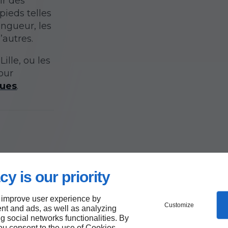
ir des
ieds telles
ongueur, les
’autres.
ille, ou les
our
ques
.
cy is our priority
ur
liard
 improve user experience by
Customize
nt and ads, as well as analyzing
ng social networks functionalities. By
you consent to the use of Cookies