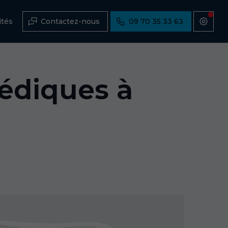
ités
Contactez-nous
09 70 35 33 63
édiques à