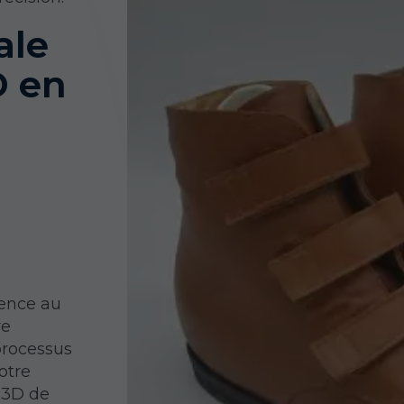
ale
D en
ience au
re
processus
otre
s 3D
de