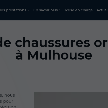
os prestations
En savoir plus
Prise en charge
Actual
 de chaussures o
à Mulhouse
e, nous
s pour
récision.