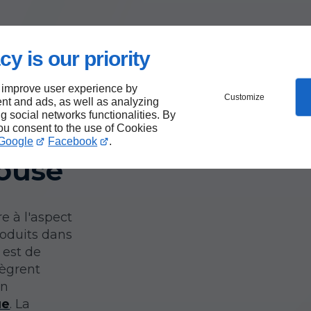
cy is our priority
tisme
 improve user experience by
Customize
nt and ads, as well as analyzing
ng social networks functionalities. By
you consent to the use of Cookies
Google
Facebook
.
house
 à l'aspect
oduits dans
 est de
tègrent
en
ue
. La