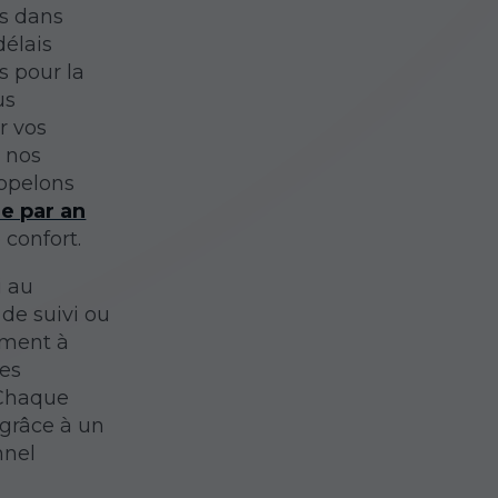
es dans
délais
s pour la
us
r vos
e nos
appelons
re par an
 confort.
i au
 de suivi ou
ement à
es
 Chaque
 grâce à un
nnel