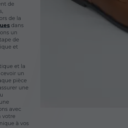
ent de
s,
ors de la
ques
dans
ions un
étape de
ique et
tique et la
cevoir un
haque pièce
 assurer une
au
 une
uons avec
à votre
nique à vos